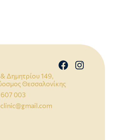
& Δημητρίου 149,
Εύοσμος Θεσσαλονίκης
 607 003
clinic@gmail.com