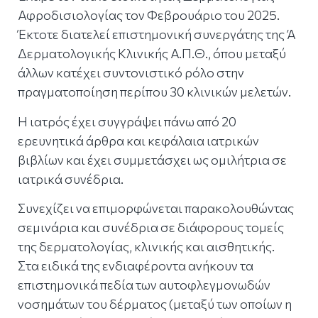
Αφροδισιολογίας τον Φεβρουάριο του 2025.
Έκτοτε διατελεί επιστημονική συνεργάτης της Ά
Δερματολογικής Κλινικής Α.Π.Θ., όπου μεταξύ
άλλων κατέχει συντονιστικό ρόλο στην
πραγματοποίηση περίπου 30 κλινικών μελετών.
Η ιατρός έχει συγγράψει πάνω από 20
ερευνητικά άρθρα και κεφάλαια ιατρικών
βιβλίων και έχει συμμετάσχει ως ομιλήτρια σε
ιατρικά συνέδρια.
Συνεχίζει να επιμορφώνεται παρακολουθώντας
σεμινάρια και συνέδρια σε διάφορους τομείς
της δερματολογίας, κλινικής και αισθητικής.
Στα ειδικά της ενδιαφέροντα ανήκουν τα
επιστημονικά πεδία των αυτοφλεγμονωδών
νοσημάτων του δέρματος (μεταξύ των οποίων η