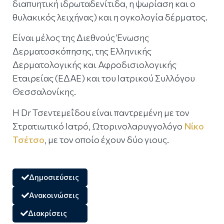
διαπυητική ιδρωταδενίτιδα, η ψωρίαση και ο
θυλακικός λειχήνας) και η ογκολογία δέρματος.
Είναι μέλος της Διεθνούς Ένωσης
Δερματοσκόπησης, της Ελληνικής
Δερματολογικής και Αφροδισιολογικής
Εταιρείας (ΕΔΑΕ) και του Ιατρικού Συλλόγου
Θεσσαλονίκης.
Η Dr Τσεντεμεΐδου είναι παντρεμένη με τον
Στρατιωτικό Ιατρό, Ωτορινολαρυγγολόγο
Νίκο
Τσέτσο
, με τον οποίο έχουν δύο γιους.
Δημοσιεύσεις
Ανακοινώσεις
Διακρίσεις