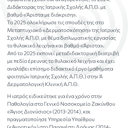
Διδάκτορας της Ιατρικής Σχολής Α.Π.Θ. με
βαθμό «Άριστα με διάκριση».
Το 2025 ολοκλήρωσε τις σπουδές της στο
Μεταπτυχιακό «Δερματοσκόπηση» της Ιατρικής
Σχολής Α.Π.Θ, με θέμα διπλωματικής εργασίας
το θυλακικό λειχήνα και βαθμό «Άριστα».
Από το 2025 εκπονεί μεταδιδακτορική διατριβή
με πεδίο έρευνας το θυλακικό λειχήνα και έχει
αναλάβει επίσημο διδακτικό έργο (μαθήματα
φοιτητών Ιατρικής Σχολής Α.Π.Θ.) στην Ά
Δερματολογική Κλινική Α.Π.Θ.
Η ιατρός ειδικεύτηκε για ένα χρόνο στην
Παθολογία στο Γενικό Νοσοκομείο Ζακύνθου
«Άγιος Διονύσιος» (2013-2014), και
πραγματοποίησε Υπηρεσία Υπαίθρου
(«Αγροτικό») στο Παρανέστι Δράμας (2014-